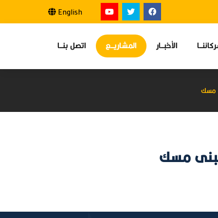
English
كائنــا
الأخبــار
المشاريــع
اتصل بنــا
ى مسك
مبنى مسك